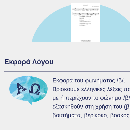
Επικοιν
Όροι χρ
Υποστήρ
Εκφορά Λόγου
Εκφορά του φωνήματος /β/.
Βρίσκουμε ελληνικές λέξεις π
με ή περιέχουν το φώνημα /β/
εξασκηθούν στη χρήση του (β
βουτήματα, βερίκοκο, βοσκός,