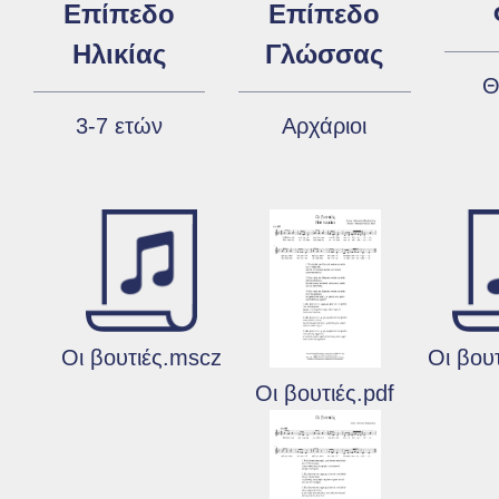
Επίπεδο
Επίπεδο
Ηλικίας
Γλώσσας
Θ
3-7 ετών
Αρχάριοι
Οι βουτιές.mscz
Οι βου
Οι βουτιές.pdf