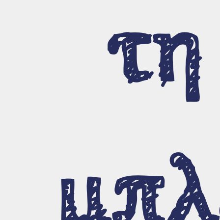
Υποστή
τη
μπλ