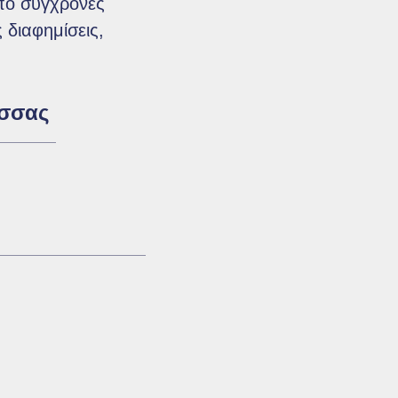
από σύγχρονες
 διαφημίσεις,
σσας