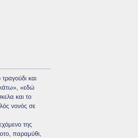
τραγούδι και
 κάτω», «εδώ
κελα και το
ελός νονός σε
εχόμενο της
οτο, παραμύθι,