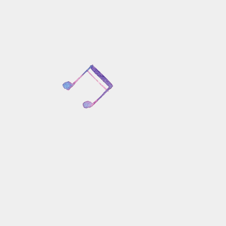
Όλα τα τραγούδια
Θεματολογία
Γλωσσικό επίπεδο
Ηλικιακό επίπεδο
Οπτικοακουστικ
υλικό
Βίντεο οδηγιών
Η γοργόνα ταξιδεύει τον 
Αλέξανδρο