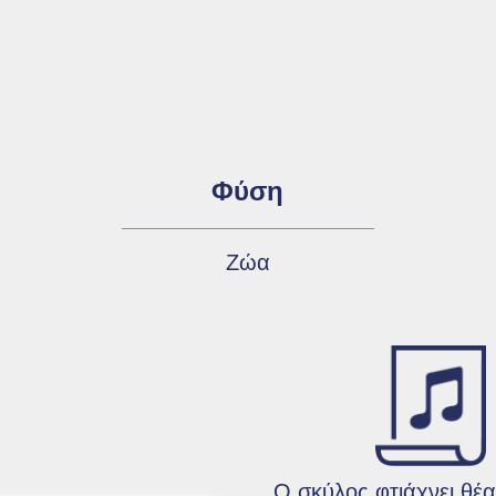
Φύση
Ζώα
Ο σκύλος φτιάχνει θέ