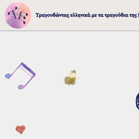
Τραγουδώντας ελληνικά με τα τραγούδια της
Το έργο
Λίγα λόγια για το έργο
Σε ποιους απευθύνεται
Τρόποι πλοήγησης
Τα τραγούδια