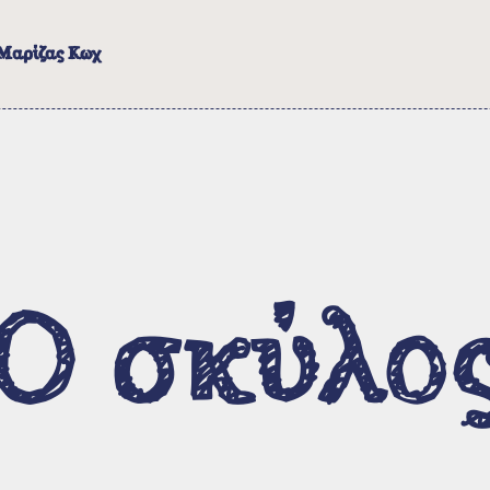
 Μαρίζας Κωχ
Μαρίζα Κωχ
Βιογραφικό / Εργογραφία
Ο σκύλο
Εκπομπές και αφιερώματα
Για το έργο της Μαρίζας
Σεμινάρια και σχετικοί