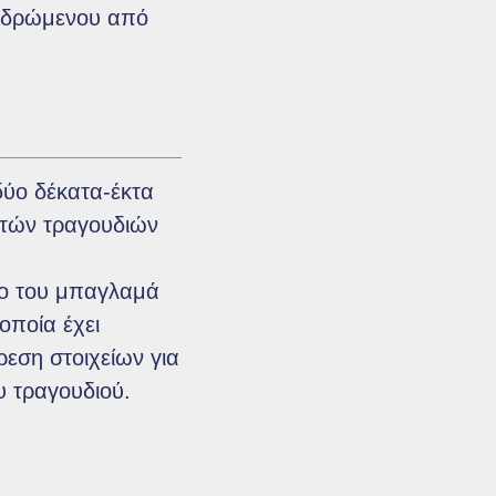
υ δρώμενου από
(δύο δέκατα-έκτα
στών τραγουδιών
χο του μπαγλαμά
οποία έχει
εση στοιχείων για
υ τραγουδιού.