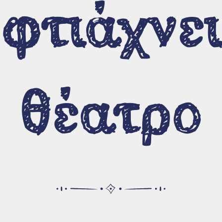
φτιάχνει
σύνδεσμοι
Σύνδεσμοι
Σεμινάρια - Επιμορφώσεις
θέατρο
Ενημέρωση
ό
Ποιοι είμαστε
Επικοινωνία
Όροι χρήσης
μικρό
Υποστήριξη