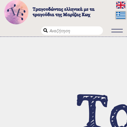
Τραγουδώντας ελληνικά με τα
τραγούδια της Μαρίζας Κωχ
Το έργο
Λίγα λόγια για το έργο
Σε ποιους απευθύνεται
Τ
Τρόποι πλοήγησης
Τα τραγούδια