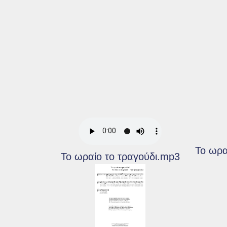
Το ωρα
Το ωραίο το τραγούδι.mp3