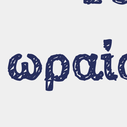
Όλα τα τραγούδια
Θεματολογία
Γλωσσικό επίπεδο
ωραί
Ηλικιακό επίπεδο
Οπτικοακουστικό
υλικό
Βίντεο οδηγιών
Η γοργόνα ταξιδεύει τον μικρό
Αλέξανδρο