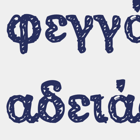
φεγγ
αδειά