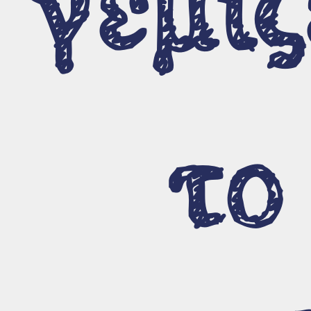
γεμίζ
το