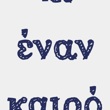
Μαρίζα Κωχ
Βιογραφικό / Εργογραφία
Εκπομπές και αφιερώματα
έναν
Για το έργο της Μαρίζας
Σεμινάρια και σχετικοί
σύνδεσμοι
Σύνδεσμοι
καιρό
Σεμινάρια - Επιμορφώσεις