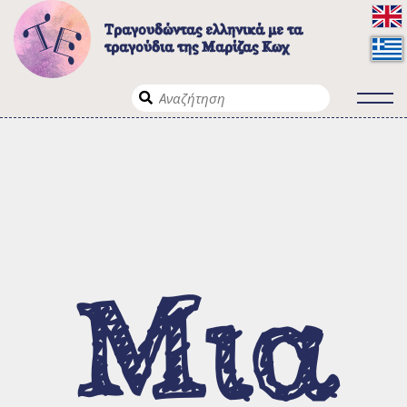
Τραγουδώντας ελληνικά με τα
τραγούδια της Μαρίζας Κωχ
Το έργο
Λίγα λόγια για το έργο
Σε ποιους απευθύνεται
Μια
Τρόποι πλοήγησης
Τα τραγούδια