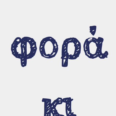
Όλα τα τραγούδια
Θεματολογία
φορά
Γλωσσικό επίπεδο
Ηλικιακό επίπεδο
Οπτικοακουστικό υλικό
Βίντεο οδηγιών
κι
Η γοργόνα ταξιδεύει τον μικρό
Αλέξανδρο