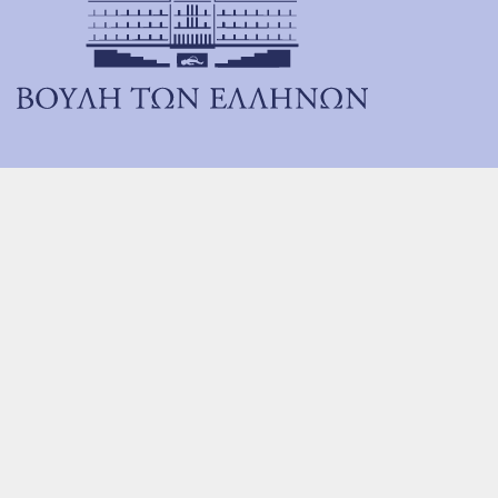
Το έργο
Μαρίζα
Κωχ
Λίγα λόγια για το έργο
Σε ποιους απευθύνεται
Βιογραφικό /
Εργογραφία
Τρόποι πλοήγησης
Εκπομπές και
αφιερώματα
Τα τραγούδια
Για το έργο της