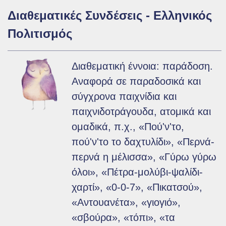
Διαθεματικές Συνδέσεις - Ελληνικός
Πολιτισμός
Διαθεματική έννοια: παράδοση.
Αναφορά σε παραδοσικά και
σύγχρονα παιχνίδια και
παιχνιδοτράγουδα, ατομικά και
ομαδικά, π.χ., «Πού'ν'το,
πού'ν'το το δαχτυλίδι», «Περνά-
περνά η μέλισσα», «Γύρω γύρω
όλοι», «Πέτρα-μολύβι-ψαλίδι-
χαρτί», «0-0-7», «Πικατσού»,
«Αντουανέτα», «γιογιό»,
«σβούρα», «τόπι», «τα