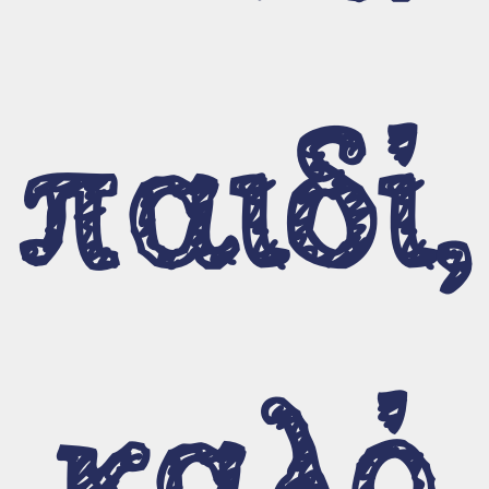
Όλα τα τραγούδια
Θεματολογία
Γλωσσικό επίπεδο
παιδί,
Ηλικιακό επίπεδο
Οπτικοακουστικό υλικό
Βίντεο οδηγιών
Η γοργόνα ταξιδεύει τον μικρό
καλό
Αλέξανδρο