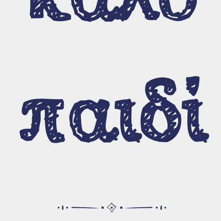
Μαρίζα Κωχ
Βιογραφικό / Εργογραφία
Εκπομπές και αφιερώματα
Για το έργο της Μαρίζας
παιδί
Σεμινάρια και σχετικοί
σύνδεσμοι
Σύνδεσμοι
Σεμινάρια - Επιμορφώσεις