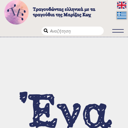
Τραγουδώντας ελληνικά με τα
τραγούδια της Μαρίζας Κωχ
Το έργο
Λίγα λόγια για το έργο
Σε ποιους απευθύνεται
Ένα
Τρόποι πλοήγησης
Τα τραγούδια