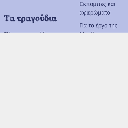
Εκπομπές και
αφιερώματα
Τα τραγούδια
Για το έργο της
Όλα τα τραγούδια
Μαρίζας
Θεματολογία
Σεμινάρια
Γλωσσικό επίπεδο
και
Ηλικιακό επίπεδο
σχετικοί
Οπτικοακουστικό
σύνδεσμοι
υλικό
Σύνδεσμοι
Βίντεο οδηγιών
Σεμινάρια -