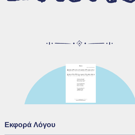
Όλα τα τραγούδια
Θεματολογία
Γλωσσικό επίπεδο
Ηλικιακό επίπεδο
Οπτικοακουστικό υλικό
Βίντεο οδηγιών
Η γοργόνα ταξιδεύει τον μικρό Αλέξανδ
Εκφορά Λόγου
Μαρίζα Κωχ