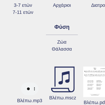
3-7 ετών
Αρχάριοι
Διατρ
7-11 ετών
Φύση
Ζώα
Θάλασσα
Βλέπω.mscz
Βλέπω.mp3
Βλέπω.pd