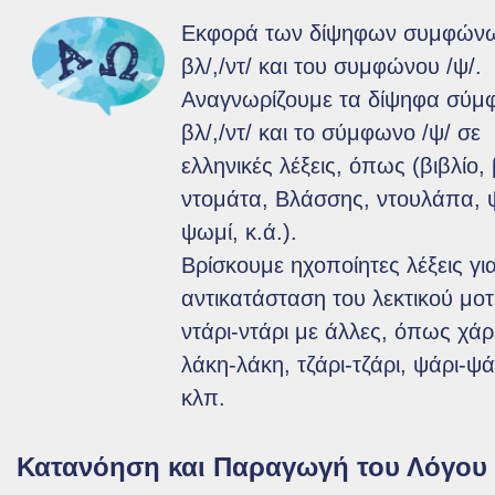
Εκφορά των δίψηφων συμφώνω
Βιογραφικό / Εργογραφία
βλ/,/ντ/ και του συμφώνου /ψ/.
Εκπομπές και αφιερώματα
Αναγνωρίζουμε τα δίψηφα σύμ
βλ/,/ντ/ και το σύμφωνο /ψ/ σε
Για το έργο της Μαρίζας
ελληνικές λέξεις, όπως (βιβλίο,
ντομάτα, Βλάσσης, ντουλάπα, ψ
Σεμινάρια και σχετικοί
ψωμί, κ.ά.).
Βρίσκουμε ηχοποίητες λέξεις γι
σύνδεσμοι
αντικατάσταση του λεκτικού μοτ
ντάρι-ντάρι με άλλες, όπως χάρι
Σύνδεσμοι
λάκη-λάκη, τζάρι-τζάρι, ψάρι-ψά
Σεμινάρια - Επιμορφώσεις
κλπ.
Κατανόηση και Παραγωγή του Λόγου
Ενημέρωση