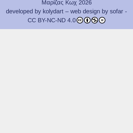
Μαρίζας Κωχ 2026
developed by
kolydart
– web design by
sofar
-
CC BY-NC-ND 4.0