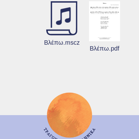
Βλέπω.mscz
Βλέπω.pdf