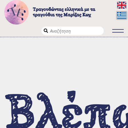
Τραγουδώντας ελληνικά με τα
τραγούδια της Μαρίζας Κωχ
Το έργο
Λίγα λόγια για το έργο
Σε ποιους απευθύνεται
Βλέπ
Τρόποι πλοήγησης
Τα τραγούδια