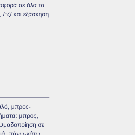
ναφορά σε όλα τα
, /τζ/ και εξάσκηση
υλό, μπρος-
ρήματα: μπρος,
. Ομαδοποίηση σε
ξιά, πάνω-κάτω,