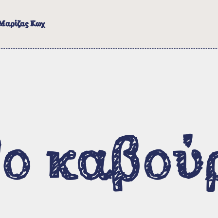
 Μαρίζας Κωχ
Μαρίζα Κωχ
Βιογραφικό / Εργογραφία
ο καβού
Εκπομπές και αφιερώματα
Για το έργο της Μαρίζας
Σεμινάρια και σχετικοί